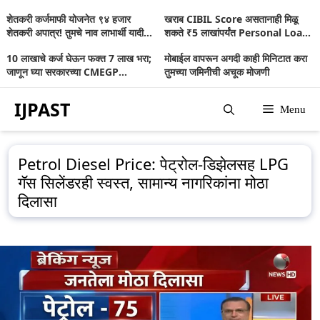
Skip
शेतकरी कर्जमाफी योजनेत ९४ हजार
खराब CIBIL Score असतानाही मिळू
to
शेतकरी अपात्र! तुमचे नाव लाभार्थी यादीत
शकते ₹5 लाखांपर्यंत Personal Loan;
आहे का? जाणून घ्या संपूर्ण माहिती
जाणून घ्या संपूर्ण माहिती
content
10 लाखाचे कर्ज घेऊन फक्त 7 लाख भरा;
मोबाईल वापरून अगदी काही मिनिटात करा
जाणून घ्या सरकारच्या CMEGP
तुमच्या जमिनीची अचूक मोजणी
योजनेबद्दल
IJPAST
Menu
Petrol Diesel Price: पेट्रोल-डिझेलसह LPG
गॅस सिलेंडरही स्वस्त, सामान्य नागरिकांना मोठा
दिलासा