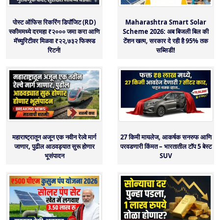
पोस्ट ऑफिस रिकरिंग डिपॉजिट (RD)
Maharashtra Smart Solar
स्कीममध्ये दरमहा ₹२००० जमा करा आणि
Scheme 2026: अब बिजली बिल की
मॅच्युरिटीवर मिळवा ₹२२,७३२ फिक्स्ड
टेंशन खत्म, सरकार दे रही है 95% तक
रिटर्न!
सब्सिडी!
महाराष्ट्रातून अजून एक नवीन रेल्वे मार्ग
27 किमी मायलेज, आकर्षक सनरुफ आणि
जाणार, पुढील आठवड्यात सुरू होणार
परवडणारी किंमत – भारतातील टॉप 5 बेस्ट
भूसंपादन
SUV