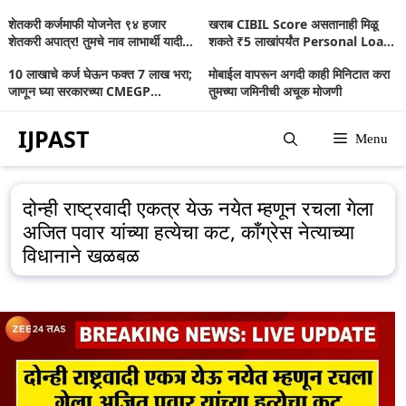
Skip
शेतकरी कर्जमाफी योजनेत ९४ हजार
खराब CIBIL Score असतानाही मिळू
to
शेतकरी अपात्र! तुमचे नाव लाभार्थी यादीत
शकते ₹5 लाखांपर्यंत Personal Loan;
आहे का? जाणून घ्या संपूर्ण माहिती
जाणून घ्या संपूर्ण माहिती
content
10 लाखाचे कर्ज घेऊन फक्त 7 लाख भरा;
मोबाईल वापरून अगदी काही मिनिटात करा
जाणून घ्या सरकारच्या CMEGP
तुमच्या जमिनीची अचूक मोजणी
योजनेबद्दल
IJPAST
Menu
दोन्ही राष्ट्रवादी एकत्र येऊ नयेत म्हणून रचला गेला
अजित पवार यांच्या हत्येचा कट, काँग्रेस नेत्याच्या
विधानाने खळबळ