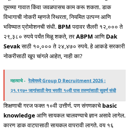
तुमच्या गावात किंवा जवळपासच काम करू शकता. डाक
विभागाची नोकरी म्हणजे स्थिरता, नियमित उत्पन्न आणि
भविष्यात प्रोमोशनची संधी.
BPM
पदावर सैलरी १२,००० ते
२९,३८० रुपये पर्यंत मिळू शकते, तर
ABPM
आणि
Dak
Sevak
साठी १०,००० ते २४,४७० रुपये. हे आकडे सरकारी
नोकरीसाठी खूप चांगले आहेत, नाही का?
महत्वाचे -
रेल्वेमध्ये Group D Recruitment 2026 :
२१,९९७+ जागांसाठी मेगा भरती! १०वी पास तरुणांसाठी सुवर्ण संधी
शिक्षणाची गरज फक्त १०वी उत्तीर्ण. पण संगणकाचे
basic
knowledge
आणि सायकल चालवण्याचे ज्ञान असावे लागेल.
कारण डाक वाटपासाठी सायकल वापरावी लागते. वय १६