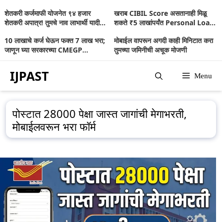
Skip
शेतकरी कर्जमाफी योजनेत ९४ हजार
खराब CIBIL Score असतानाही मिळू
to
शेतकरी अपात्र! तुमचे नाव लाभार्थी यादीत
शकते ₹5 लाखांपर्यंत Personal Loan;
आहे का? जाणून घ्या संपूर्ण माहिती
जाणून घ्या संपूर्ण माहिती
content
10 लाखाचे कर्ज घेऊन फक्त 7 लाख भरा;
मोबाईल वापरून अगदी काही मिनिटात करा
जाणून घ्या सरकारच्या CMEGP
तुमच्या जमिनीची अचूक मोजणी
योजनेबद्दल
IJPAST
Menu
पोस्टात 28000 पेक्षा जास्त जागांची मेगाभरती,
मोबाईलवरून भरा फॉर्म