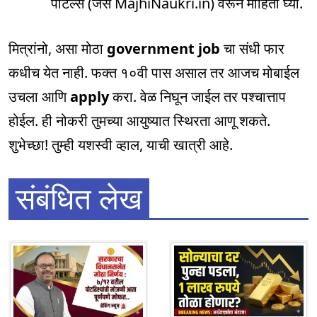
पोर्टल्स (जसे MajhiNaukri.in) वरून माहिती घ्या.
मित्रांनो, असा मोठा
government job
चा संधी फार
कधीच येत नाही. फक्त १०वी पास असाल तर आजच मोबाईल
उचला आणि
apply
करा. वेळ निघून जाईल तर पश्चात्ताप
होईल. ही नोकरी तुमच्या आयुष्यात स्थिरता आणू शकते.
शुभेच्छा! तुम्ही यशस्वी व्हाल, याची खात्री आहे.
संबंधित लेख