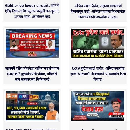
Gold price lower circuit: सोने में
अजित पवार जिवंत, सहाव्या माणसाची
ऐतिहासिक क्रैश! मुनाफावसूली का तूफान,
विमानातून उडी, अजित दादांच्या निधनानंतर
आपका सोना अब कितने का?
गावागावांमध्ये अफवांचा पाऊस..
लाडकी बहीण योजनेला अजित पवारांचं नाव
Cctv फुटेज आले समोर, अजित पवारांचा
देणार का? मुख्यमंत्र्यांचे संकेत, महिलांचे
झाला घातपात? विमानामध्ये या व्यक्तीने केला
लक्ष सरकारच्या निर्णयाकडे
बिघाड.