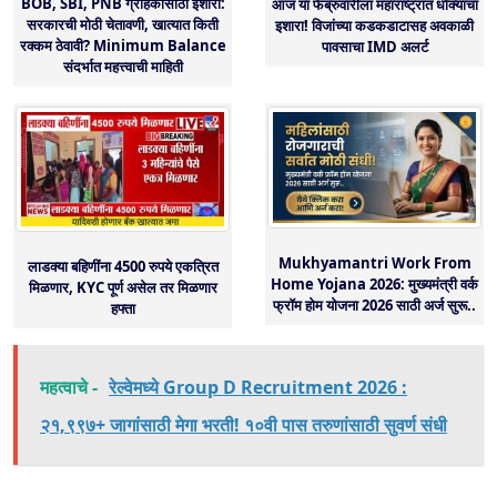
BOB, SBI, PNB ग्राहकांसाठी इशारा:
आज या फेब्रुवारीला महाराष्ट्रात धोक्याचा
सरकारची मोठी चेतावणी, खात्यात किती
इशारा! विजांच्या कडकडाटासह अवकाळी
रक्कम ठेवावी? Minimum Balance
पावसाचा IMD अलर्ट
संदर्भात महत्त्वाची माहिती
Mukhyamantri Work From
लाडक्या बहिणींना 4500 रुपये एकत्रित
Home Yojana 2026: मुख्यमंत्री वर्क
मिळणार, KYC पूर्ण असेल तर मिळणार
फ्रॉम होम योजना 2026 साठी अर्ज सुरू..
हफ्ता
महत्वाचे -
रेल्वेमध्ये Group D Recruitment 2026 :
२१,९९७+ जागांसाठी मेगा भरती! १०वी पास तरुणांसाठी सुवर्ण संधी