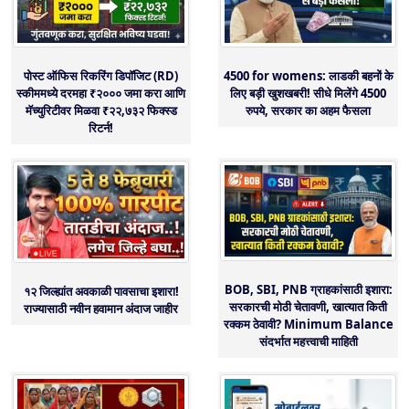
पोस्ट ऑफिस रिकरिंग डिपॉजिट (RD)
4500 for womens: लाडकी बहनों के
स्कीममध्ये दरमहा ₹२००० जमा करा आणि
लिए बड़ी खुशखबरी! सीधे मिलेंगे 4500
मॅच्युरिटीवर मिळवा ₹२२,७३२ फिक्स्ड
रुपये, सरकार का अहम फैसला
रिटर्न!
BOB, SBI, PNB ग्राहकांसाठी इशारा:
१२ जिल्ह्यांत अवकाळी पावसाचा इशारा!
सरकारची मोठी चेतावणी, खात्यात किती
राज्यासाठी नवीन हवामान अंदाज जाहीर
रक्कम ठेवावी? Minimum Balance
संदर्भात महत्त्वाची माहिती