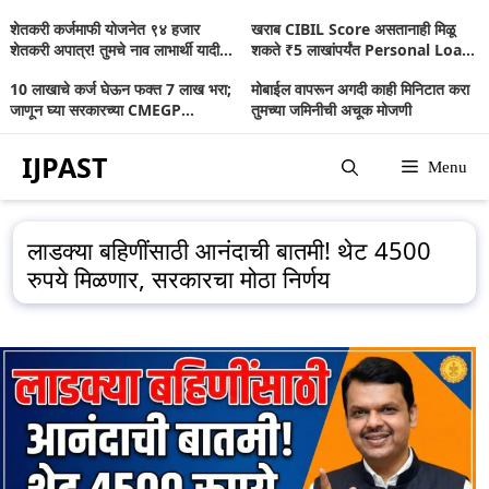
Skip
शेतकरी कर्जमाफी योजनेत ९४ हजार
खराब CIBIL Score असतानाही मिळू
to
शेतकरी अपात्र! तुमचे नाव लाभार्थी यादीत
शकते ₹5 लाखांपर्यंत Personal Loan;
आहे का? जाणून घ्या संपूर्ण माहिती
जाणून घ्या संपूर्ण माहिती
content
10 लाखाचे कर्ज घेऊन फक्त 7 लाख भरा;
मोबाईल वापरून अगदी काही मिनिटात करा
जाणून घ्या सरकारच्या CMEGP
तुमच्या जमिनीची अचूक मोजणी
योजनेबद्दल
IJPAST
Menu
लाडक्या बहिणींसाठी आनंदाची बातमी! थेट 4500
रुपये मिळणार, सरकारचा मोठा निर्णय