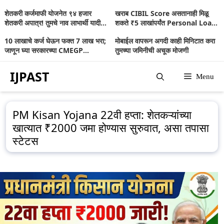
Skip
शेतकरी कर्जमाफी योजनेत ९४ हजार
खराब CIBIL Score असतानाही मिळू
to
शेतकरी अपात्र! तुमचे नाव लाभार्थी यादीत
शकते ₹5 लाखांपर्यंत Personal Loan;
आहे का? जाणून घ्या संपूर्ण माहिती
जाणून घ्या संपूर्ण माहिती
content
10 लाखाचे कर्ज घेऊन फक्त 7 लाख भरा;
मोबाईल वापरून अगदी काही मिनिटात करा
जाणून घ्या सरकारच्या CMEGP
तुमच्या जमिनीची अचूक मोजणी
योजनेबद्दल
IJPAST
Menu
PM Kisan Yojana 22वी हप्ता: शेतकऱ्यांच्या
खात्यात ₹2000 जमा होण्यास सुरुवात, असा तपासा
स्टेटस