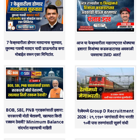
7 फेब्रुवारीला होणार मतदानास सुरुवात,
आज या फेब्रुवारीला महाराष्ट्रात धोक्याचा
तुमच्या गावची मतदार यादी डाऊनलोड करा
इशारा! विजांच्या कडकडाटासह अवकाळी
मोबाईल वरून एका मिनिटांत.
पावसाचा IMD अलर्ट
BOB, SBI, PNB ग्राहकांसाठी इशारा:
रेल्वेमध्ये Group D Recruitment
सरकारची मोठी चेतावणी, खात्यात किती
2026 : २१,९९७+ जागांसाठी मेगा भरती!
रक्कम ठेवावी? Minimum Balance
१०वी पास तरुणांसाठी सुवर्ण संधी
संदर्भात महत्त्वाची माहिती