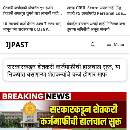
Skip
शेतकरी कर्जमाफी योजनेत ९४ हजार
खराब CIBIL Score असतानाही मिळू
to
शेतकरी अपात्र! तुमचे नाव लाभार्थी यादीत
शकते ₹5 लाखांपर्यंत Personal Loan;
आहे का? जाणून घ्या संपूर्ण माहिती
जाणून घ्या संपूर्ण माहिती
content
10 लाखाचे कर्ज घेऊन फक्त 7 लाख भरा;
मोबाईल वापरून अगदी काही मिनिटात करा
जाणून घ्या सरकारच्या CMEGP
तुमच्या जमिनीची अचूक मोजणी
योजनेबद्दल
IJPAST
Menu
सरकारकडून शेतकरी कर्जमाफीची हालचाल सुरू, या
निकषात बसणाऱ्या शेतकऱ्यांचे कर्ज होणार माफ