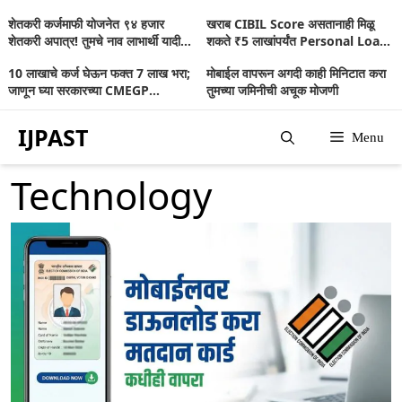
Skip
शेतकरी कर्जमाफी योजनेत ९४ हजार
खराब CIBIL Score असतानाही मिळू
to
शेतकरी अपात्र! तुमचे नाव लाभार्थी यादीत
शकते ₹5 लाखांपर्यंत Personal Loan;
आहे का? जाणून घ्या संपूर्ण माहिती
जाणून घ्या संपूर्ण माहिती
content
10 लाखाचे कर्ज घेऊन फक्त 7 लाख भरा;
मोबाईल वापरून अगदी काही मिनिटात करा
जाणून घ्या सरकारच्या CMEGP
तुमच्या जमिनीची अचूक मोजणी
योजनेबद्दल
IJPAST
Menu
Technology