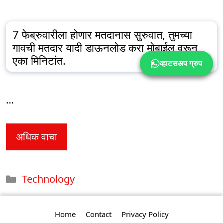
7 फेब्रुवारीला होणार मतदानास सुरुवात, तुमच्या
गावची मतदार यादी डाऊनलोड करा मोबाईल वरून
एका मिनिटांत.
व्हाटसअप ग्रुप
…
अधिक वाचा
Categories
Technology
Home
Contact
Privacy Policy